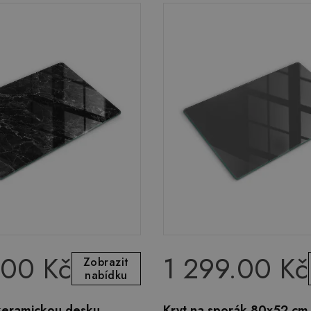
.00 Kč
1 299.00 Kč
Zobrazit
nabídku
okeramickou desku
Kryt na sporák 80x52 cm