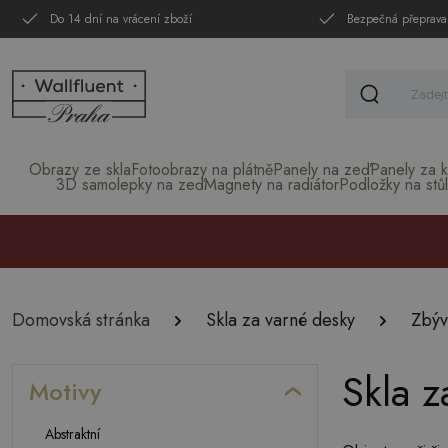
Do 14 dní na vrácení zboží
Bezpečná přeprava
Obrazy ze skla
Fotoobrazy na plátně
Panely na zeď
Panely za k
3D samolepky na zeď
Magnety na radiátor
Podložky na stůl
Domovská stránka
Skla za varné desky
Zbýv
Skla z
Motivy
Abstraktní