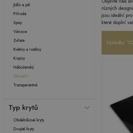
Objevte naši ši
Jídlo a pití
různých design
Příroda
jsou ideální pr
které doplní va
Spisy
Vánoce
Zvířata
Výsledky: 13
Květiny a rostliny
Krajiny
Náboženský
Zbývající
Transparentně
Typ krytů
Obdélníkové kryty
Dvojité kryty