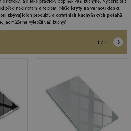
en estetický, ale také praktický doplněk vaší kuchyně. Vyberte si z
zeď před nečistotami a teplem. Naše
kryty na varnou desku
orii
zbývajících
produktů a
ostatních kuchyňských potahů
,
e, jak můžeme vylepšit vaši kuchyň!
1
/
4