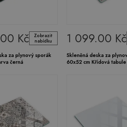
.00 Kč
1 099.00 Kč
Zobrazit
nabídku
ska za plynový sporák
Skleněná deska za plyno
rva černá
60x52 cm Křídová tabule