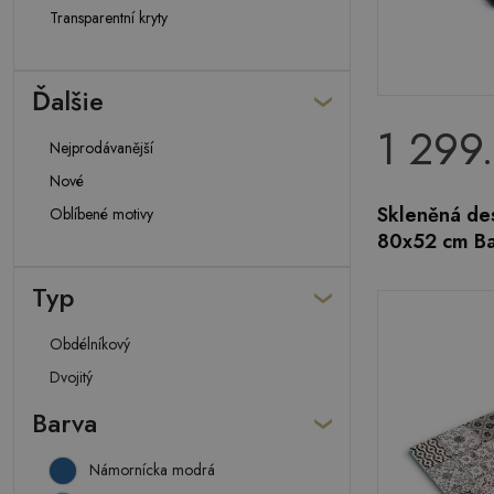
Transparentní kryty
Ďalšie
1 299
Nejprodávanější
Nové
Skleněná de
Oblíbené motivy
80x52 cm Ba
Typ
Obdélníkový
Dvojitý
Barva
Námornícka modrá