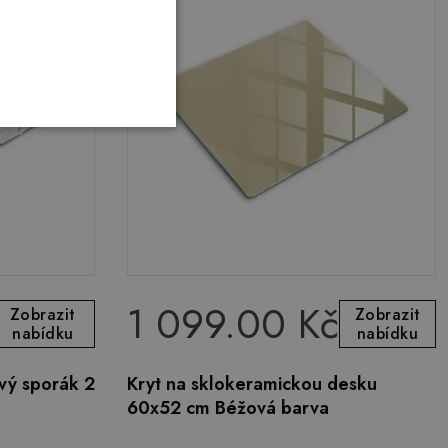
1 099.00 Kč
Zobrazit
Zobrazit
nabídku
nabídku
vý sporák 2
Kryt na sklokeramickou desku
60x52 cm Béžová barva