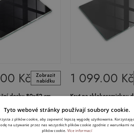
.00 Kč
1 099.00 Kč
Zobrazit
nabídku
ukční desku 80x52 cm
Kryt na sklokeramickou 
le
60x52 cm Šedá barva
Tyto webové stránky používají soubory cookie.
rzysta z plików cookie, aby zapewnić lepszą wygodę użytkowania. Korzystając 
odę na używanie przez nas wszystkich plików cookie zgodnie z warunkami nas
plików cookie.
Více informací