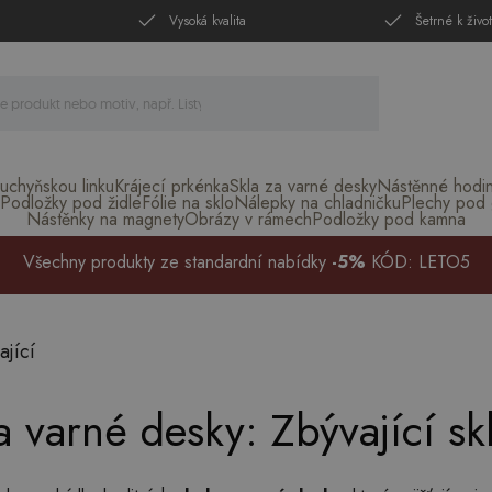
Vysoká kvalita
Šetrné k živo
uchyňskou linku
Krájecí prkénka
Skla za varné desky
Nástěnné hodi
Podložky pod židle
Fólie na sklo
Nálepky na chladničku
Plechy pod g
Nástěnky na magnety
Obrázy v rámech
Podložky pod kamna
Všechny produkty ze standardní nabídky
-5%
KÓD: LETO5
ající
a varné desky: Zbývající s