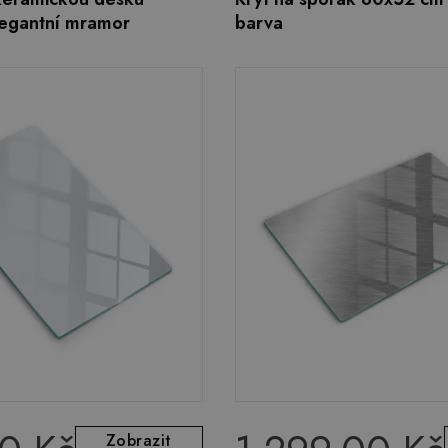
egantní mramor
barva
Zobrazit