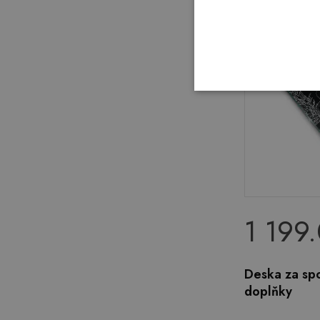
1 199
Deska za spo
doplňky