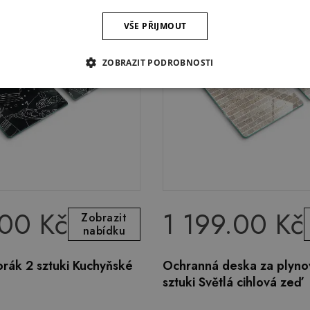
VŠE PŘIJMOUT
ZOBRAZIT PODROBNOSTI
.00 Kč
1 199.00 Kč
Zobrazit
nabídku
rák 2 sztuki Kuchyňské
Ochranná deska za plyno
sztuki Světlá cihlová zeď