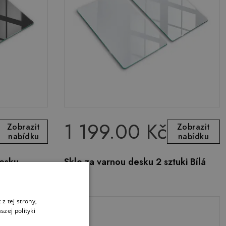
1 199.00 Kč
Zobrazit
Zobrazit
nabídku
nabídku
desku
Sklo za varnou desku 2 sztuki Bílá
barva
z tej strony,
zej polityki