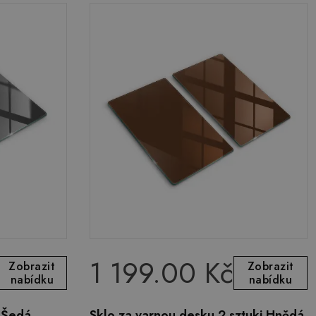
1 199.00 Kč
Zobrazit
Zobrazit
nabídku
nabídku
 Šedá
Sklo za varnou desku 2 sztuki Hnědá