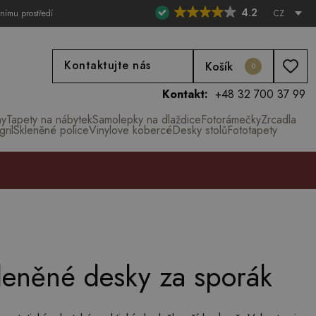
4.2
tnímu prostředí
CZ
Kontaktujte nás
Košík
0
Kontakt:
+48 32 700 37 99
ny
Tapety na nábytek
Samolepky na dlaždice
Fotorámečky
Zrcadla
ril
Skleněné police
Vinylove kobercé
Desky stolů
Fototapety
kleněné desky za sporák