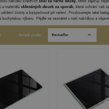
rokou nabídku kvalitních
skel za varné desky
, které zajišťují nej
ů a materiálů
skleněných desek za sporák
, které ochrání vaši 
o udržení čistoty a bezpečnosti při vaření. Prozkoumejte také kateg
ši kuchyňskou výbavu. Přijďte se seznámit s naší nabídkou a objevt
2
Seřadit podle:
Bestseller