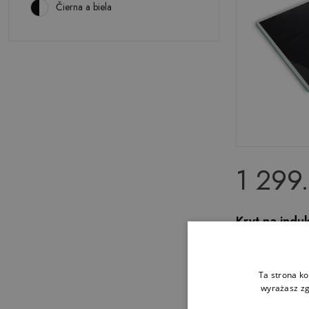
Čierna a biela
1 299
Kryt na ind
Křídová tabu
Ta strona ko
wyrażasz zg