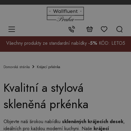
+48
32
700
37
Kontakt:
99
Všechny produkty ze standardní nabídky
-5%
KÓD: LETO5
Krájecí prkénka
Domovská stránka
Kvalitní a stylová
skleněná prkénka
Objevte naši širokou nabídku
skleněných krájecích desek
,
ideálních pro každou moderní kuchyni. Naše
krájecí