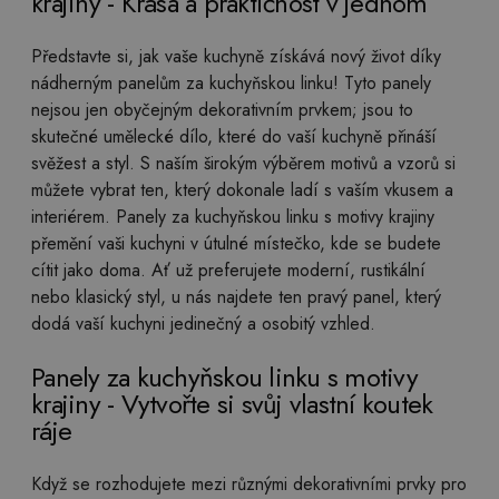
krajiny - Krása a praktičnost v jednom
Představte si, jak vaše kuchyně získává nový život díky
nádherným panelům za kuchyňskou linku! Tyto panely
nejsou jen obyčejným dekorativním prvkem; jsou to
skutečné umělecké dílo, které do vaší kuchyně přináší
svěžest a styl. S naším širokým výběrem motivů a vzorů si
můžete vybrat ten, který dokonale ladí s vaším vkusem a
interiérem. Panely za kuchyňskou linku s motivy krajiny
přemění vaši kuchyni v útulné místečko, kde se budete
cítit jako doma. Ať už preferujete moderní, rustikální
nebo klasický styl, u nás najdete ten pravý panel, který
dodá vaší kuchyni jedinečný a osobitý vzhled.
Panely za kuchyňskou linku s motivy
krajiny - Vytvořte si svůj vlastní koutek
ráje
Když se rozhodujete mezi různými dekorativními prvky pro