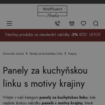
+48
32
700
37
Kontakt:
99
Všechny produkty ze standardní nabídky
-5%
KÓD: LETO5
Panely za kuchyňskou linku
Krajiny
Domovská stránka
Panely za kuchyňskou
linku s motivy krajiny
Vítejte v naší kategorii
panely za kuchyňskou linku
, kde
najdete širokou nabídku
panelů s motivy krajiny
, které