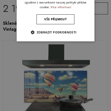
zgodnie z warunkami naszej polityki plików
2 199.00 Kč
Zobrazit
cookie.
Více informací
nabídku
VŠE PŘIJMOUT
Skleněný obklad do kuchyně Itálie Benátky
Vintage obraz
ZOBRAZIT PODROBNOSTI