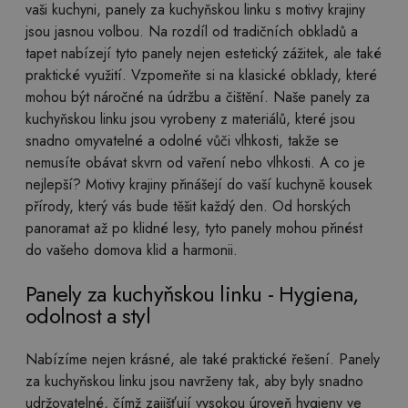
vaši kuchyni, panely za kuchyňskou linku s motivy krajiny
jsou jasnou volbou. Na rozdíl od tradičních obkladů a
tapet nabízejí tyto panely nejen estetický zážitek, ale také
praktické využití. Vzpomeňte si na klasické obklady, které
mohou být náročné na údržbu a čištění. Naše panely za
kuchyňskou linku jsou vyrobeny z materiálů, které jsou
snadno omyvatelné a odolné vůči vlhkosti, takže se
nemusíte obávat skvrn od vaření nebo vlhkosti. A co je
nejlepší? Motivy krajiny přinášejí do vaší kuchyně kousek
přírody, který vás bude těšit každý den. Od horských
panoramat až po klidné lesy, tyto panely mohou přinést
do vašeho domova klid a harmonii.
Panely za kuchyňskou linku - Hygiena,
odolnost a styl
Nabízíme nejen krásné, ale také praktické řešení. Panely
za kuchyňskou linku jsou navrženy tak, aby byly snadno
udržovatelné, čímž zajišťují vysokou úroveň hygieny ve