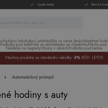
Vysoká kvalita
Šetrné k živo
uchyňskou linku
Krájecí prkénka
Skla za varné desky
Nástěnné hodi
Podložky pod židle
Fólie na sklo
Nálepky na chladničku
Plechy pod g
Nástěnky na magnety
Obrázy v rámech
Podložky pod kamna
Všechny produkty ze standardní nabídky
-5%
KÓD: LETO5
Automobilový průmysl
né hodiny s auty