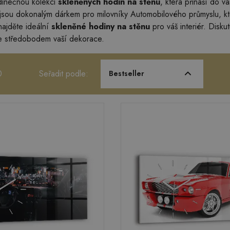
dinečnou kolekci
skleněných hodin na stěnu
, která přináší do 
jsou dokonalým dárkem pro milovníky Automobilového průmyslu, kteř
najděte ideální
skleněné hodiny na stěnu
pro váš interiér. Disku
se středobodem vaší dekorace.
0
Seřadit podle:
Bestseller