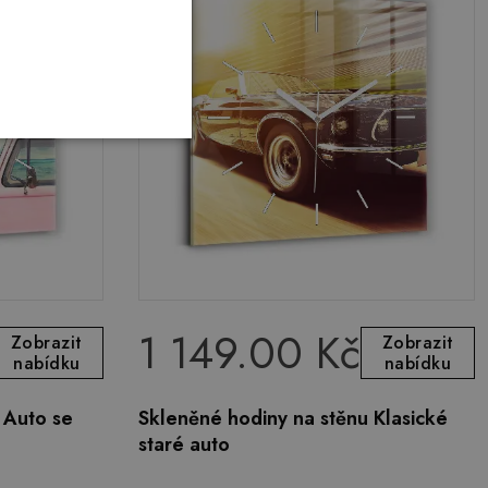
1 149.00 Kč
Zobrazit
Zobrazit
nabídku
nabídku
 Auto se
Skleněné hodiny na stěnu Klasické
staré auto