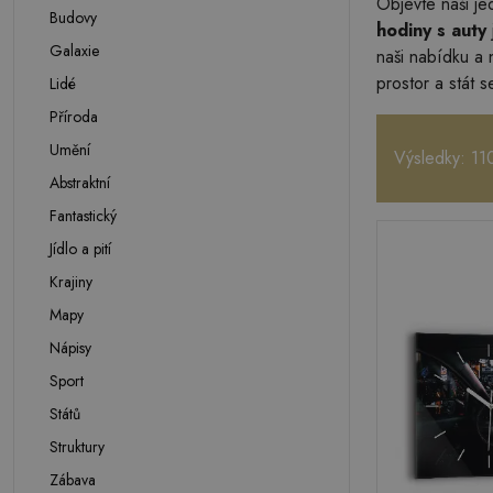
Objevte naši je
Budovy
hodiny s auty
Galaxie
naši nabídku a 
prostor a stát 
Lidé
Příroda
Umění
Výsledky: 11
Abstraktní
Fantastický
Jídlo a pití
Krajiny
Mapy
Nápisy
Sport
Států
Struktury
Zábava