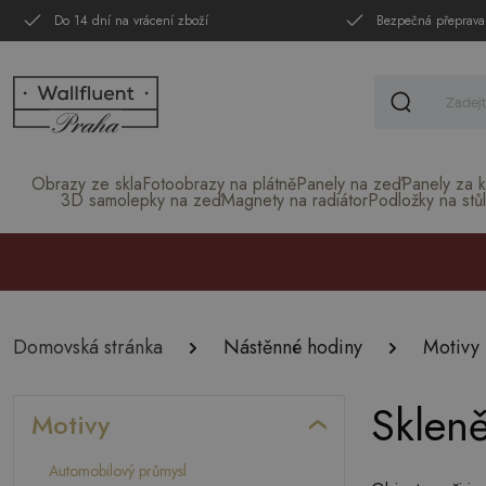
Do 14 dní na vrácení zboží
Bezpečná přeprava
Obrazy ze skla
Fotoobrazy na plátně
Panely na zeď
Panely za k
3D samolepky na zeď
Magnety na radiátor
Podložky na stůl
Domovská stránka
Nástěnné hodiny
Motivy
Skleně
Motivy
Automobilový průmysl