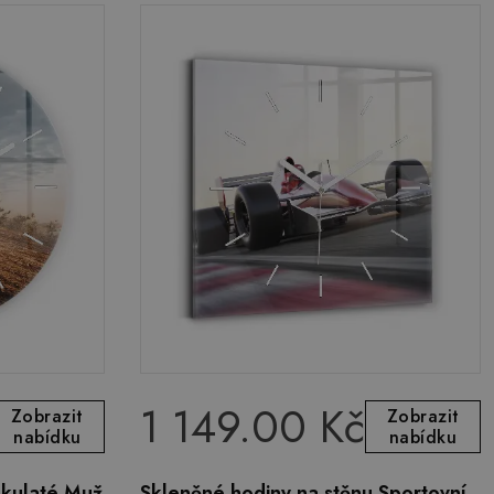
1 149.00 Kč
Zobrazit
Zobrazit
nabídku
nabídku
 kulaté Muž
Skleněné hodiny na stěnu Sportovní