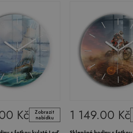
.00 Kč
1 149.00 Kč
Zobrazit
nabídku
iny s fotkou kulaté Loď
Skleněné hodiny s fotkou