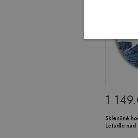
1 149
Skleněné hod
Letadlo nad