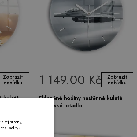
1 149.00 Kč
Zobrazit
Zobrazit
nabídku
nabídku
é kulaté
Skleněné hodiny nástěnné kulaté
Vojenské letadlo
z tej strony,
zej polityki