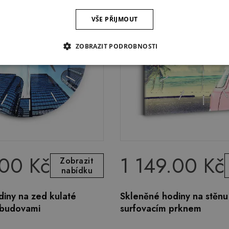
VŠE PŘIJMOUT
ZOBRAZIT PODROBNOSTI
.00 Kč
1 149.00 Kč
Zobrazit
nabídku
iny na zed kulaté
Skleněné hodiny na stěnu
 budovami
surfovacím prknem