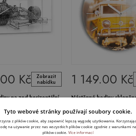
.00 Kč
1 149.00 Kč
Zobrazit
nabídku
iny na zed horizontální
Nástěnné hodiny skleněn
ozu F1
Auto na dovolené
Tyto webové stránky používají soubory cookie.
rzysta z plików cookie, aby zapewnić lepszą wygodę użytkowania. Korzystając 
odę na używanie przez nas wszystkich plików cookie zgodnie z warunkami nas
plików cookie.
Více informací