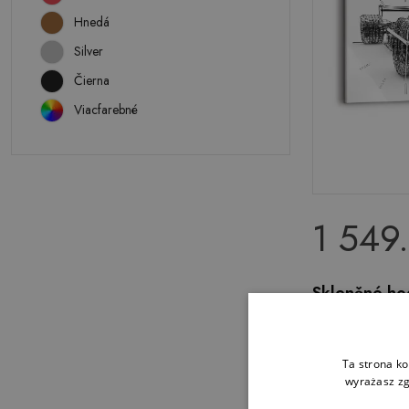
Hnedá
Silver
Čierna
Viacfarebné
1 549
Skleněné hod
Konstrukce v
Ta strona ko
wyrażasz zg