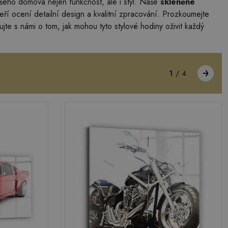
vašeho domova nejen funkčnost, ale i styl. Naše
skleněné
í ocení detailní design a kvalitní zpracování. Prozkoumejte
tujte s námi o tom, jak mohou tyto stylové hodiny oživit každý
1
/
4