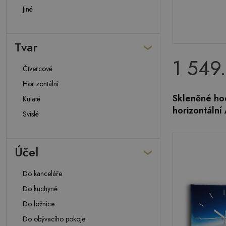
Jiné
Tvar
1 549
Čtvercové
Horizontální
Skleněné hod
Kulaté
horizontální
Svislé
Účel
Do kanceláře
Do kuchyně
Do ložnice
Do obývacího pokoje