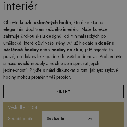
interiér
Objevte kouzlo
skleněných hodin
, které se stanou
elegantním doplňkem každého interiéru. Naše kolekce
zahrnuje širokou škálu designů, od minimalistických po
umělecké, které oživí vaše stěny. Ať už hledáte
skleněné
nástěnné hodiny
nebo
hodiny na skle
, jistě najdete to
pravé, co dokonale zapadne do vašeho domova. Prohlédněte
si naše
svislé
modely a nechte se inspirovat jejich
jedinečností. Přijďte s námi diskutovat o tom, jak tyto stylové
hodiny mohou proměnit váš prostor.
FILTRY
Výsledky: 1104
Seřadit podle:
Bestseller