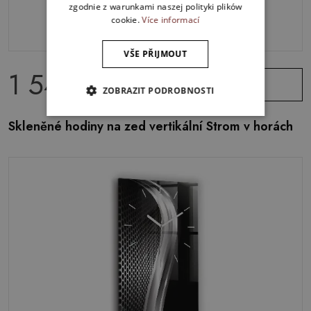
zgodnie z warunkami naszej polityki plików
cookie.
Více informací
VŠE PŘIJMOUT
1 549.00 Kč
Zobrazit
nabídku
ZOBRAZIT PODROBNOSTI
Skleněné hodiny na zed vertikální Strom v horách