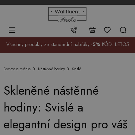
+48
32
700
37
Kontakt:
99
Všechny produkty ze standardní nabídky
-5%
KÓD: LETO5
Nástěnné hodiny
Svislé
Domovská stránka
Skleněné nástěnné
hodiny: Svislé a
elegantní design pro váš