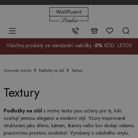
+48
32
700
37
Kontakt:
99
Všechny produkty ze standardní nabídky
-5%
KÓD: LETO5
Podložky na stůl
Textury
Domovská stránka
Textury
Podložky na stůl
s motivy textur jsou určeny pro ty, kdo
oceňují jemnou eleganci a moderní styl. Vzory inspirované
strukturami jako dřevo, kámen, tkaniny nebo kov dodají vašemu
pracovnímu prostoru osobitost. Vyrobeny z odolného vinylu,