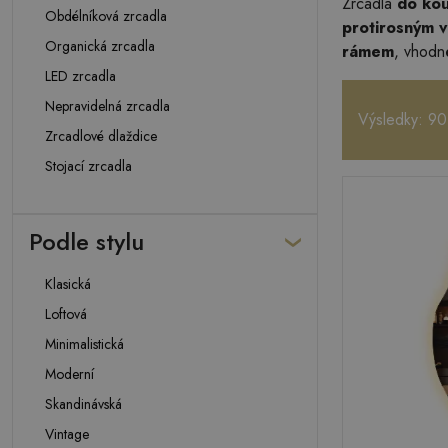
Zrcadla
do ko
Obdélníková zrcadla
protirosným 
Organická zrcadla
rámem
, vhodné
LED zrcadla
Nepravidelná zrcadla
Výsledky: 90
Zrcadlové dlaždice
Stojací zrcadla
Podle stylu
Klasická
Loftová
Minimalistická
Moderní
Skandinávská
Vintage