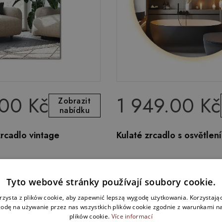
.00 Kč
1 949.00 Kč
Zobrazit
nabídku
rcadlo vintage
Kulaté zrcadlo s osvětle
Tyto webové stránky používají soubory cookie.
rzysta z plików cookie, aby zapewnić lepszą wygodę użytkowania. Korzystając 
odę na używanie przez nas wszystkich plików cookie zgodnie z warunkami nas
plików cookie.
Více informací