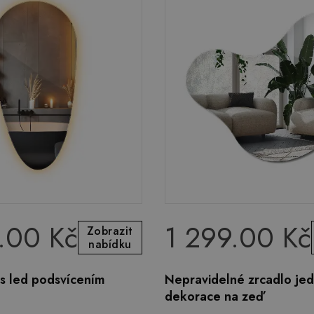
.00 Kč
1 299.00 Kč
Zobrazit
nabídku
 s led podsvícením
Nepravidelné zrcadlo je
dekorace na zeď