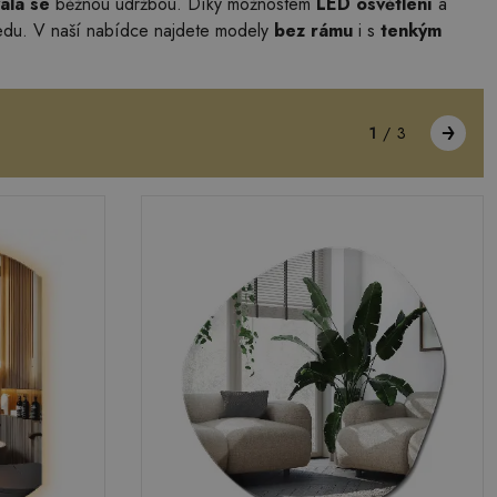
ala se
běžnou údržbou. Díky možnostem
LED osvětlení
a
ledu. V naší nabídce najdete modely
bez rámu
i s
tenkým
1
/
3