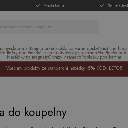
Vysoká kvalita
Šetrné k živo
uchyňskou linku
Krájecí prkénka
Skla za varné desky
Nástěnné hodi
Podložky pod židle
Fólie na sklo
Nálepky na chladničku
Plechy pod g
Nástěnky na magnety
Obrázy v rámech
Podložky pod kamna
Všechny produkty ze standardní nabídky
-5%
KÓD: LETO5
la do koupelny