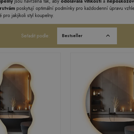
upelny
jsou navržena tak, aby
odolávala vlhkosti
a
nepoškozov
vrstvám
poskytují optimální podmínky pro každodenní úpravu vzh
 pro jakýkoli styl koupelny.
Seřadit podle:
Bestseller