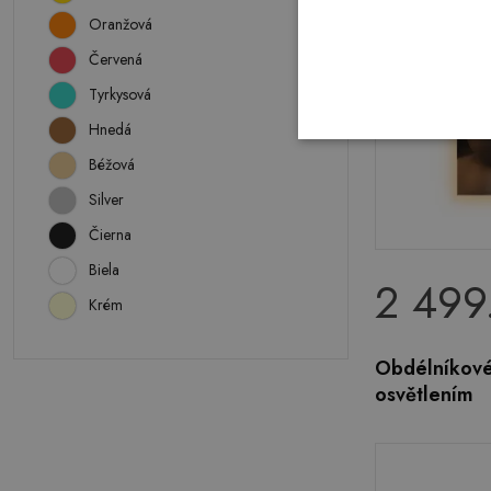
Oranžová
Červená
Tyrkysová
Hnedá
Béžová
Silver
Čierna
Biela
2 499
Krém
Obdélníkové
osvětlením