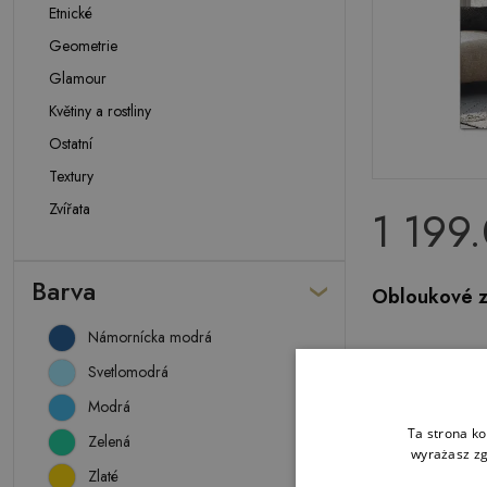
Etnické
Geometrie
Glamour
Květiny a rostliny
Ostatní
Textury
Zvířata
1 199
Barva
Obloukové z
Námornícka modrá
Svetlomodrá
Modrá
Ta strona ko
Zelená
wyrażasz zg
Zlaté