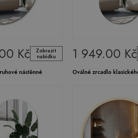
.00 Kč
1 949.00 Kč
Zobrazit
nabídku
kruhové nástěnné
Oválné zrcadlo klasickéh