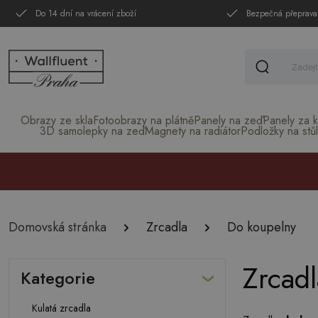
Do 14 dní na vrácení zboží
Bezpečná přeprava
Obrazy ze skla
Fotoobrazy na plátně
Panely na zeď
Panely za k
3D samolepky na zeď
Magnety na radiátor
Podložky na stůl
Domovská stránka
Zrcadla
Do koupelny
Zrcad
Kategorie
Kulatá zrcadla