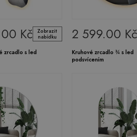
.00 Kč
2 599.00 K
Zobrazit
nabídku
 zrcadlo s led
Kruhové zrcadlo ¾ s led
podsvícením