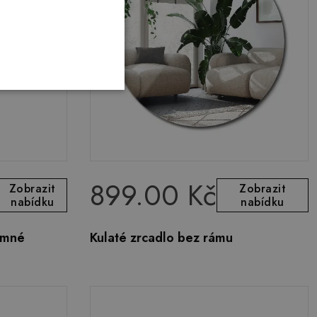
899.00 Kč
Zobrazit
Zobrazit
nabídku
nabídku
emné
Kulaté zrcadlo bez rámu