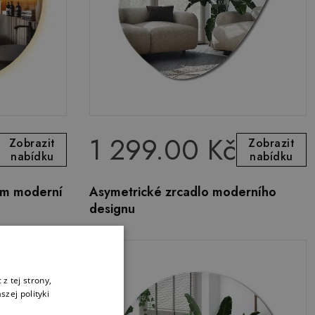
1 299.00 Kč
Zobrazit
Zobrazit
nabídku
nabídku
ním moderní
Asymetrické zrcadlo moderního
designu
z tej strony,
zej polityki