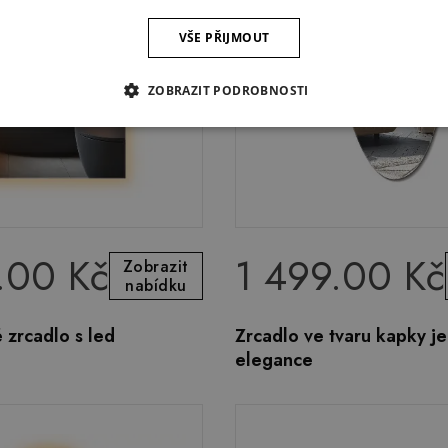
VŠE PŘIJMOUT
ZOBRAZIT PODROBNOSTI
.00 Kč
1 499.00 Kč
Zobrazit
nabídku
 zrcadlo s led
Zrcadlo ve tvaru kapky j
elegance