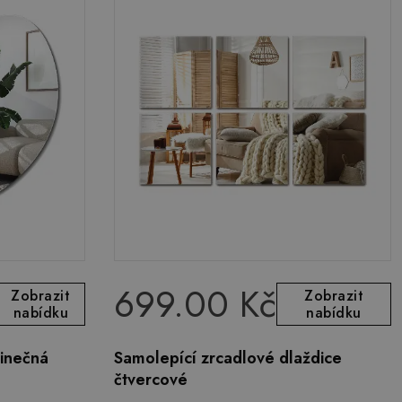
699.00 Kč
Zobrazit
Zobrazit
nabídku
nabídku
dinečná
Samolepící zrcadlové dlaždice
čtvercové