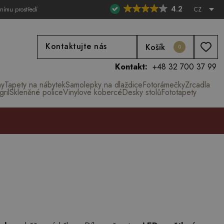
4.2
tnímu prostředí
CZ
Kontaktujte nás
Košík
0
Kontakt:
+48 32 700 37 99
ny
Tapety na nábytek
Samolepky na dlaždice
Fotorámečky
Zrcadla
ril
Skleněné police
Vinylove kobercé
Desky stolů
Fototapety