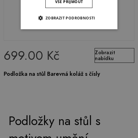
VŠE PŘIJMOUT
ZOBRAZIT PODROBNOSTI
699.00 Kč
Zobrazit
nabídku
Podložka na stůl Barevná koláž s čísly
Podložky na stůl s