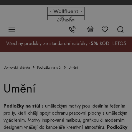
+48
32
700
37
Kontakt:
99
Všechny produkty ze standardní nabídky
-5%
KÓD: LETO5
Podložky na stůl
Umění
Domovská stránka
Umění
Podložky na stůl
s uměleckými motivy jsou ideálním řešením
pro ty, kteří chtějí spojit ochranu pracovní plochy s uměleckým
vyjádřením. Motivy inspirované malbou, grafikou či moderním
designem vnášejí do kanceláře kreativní atmosféru.
Podložky