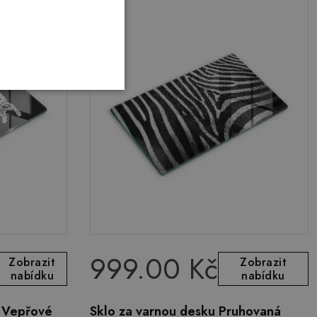
999.00 Kč
Zobrazit
Zobrazit
nabídku
nabídku
 Vepřové
Sklo za varnou desku Pruhovaná