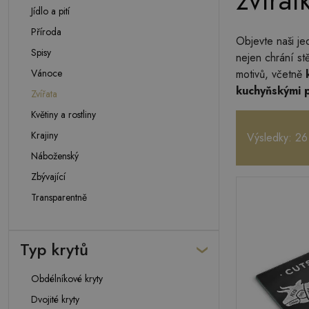
zvířát
Jídlo a pití
Příroda
Objevte naši je
Spisy
nejen chrání st
Vánoce
motivů, včetně
kuchyňskými p
Zvířata
Květiny a rostliny
Krajiny
Výsledky: 26
Náboženský
Zbývající
Transparentně
Typ krytů
Obdélníkové kryty
Dvojité kryty