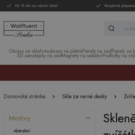
Do 14 dní na vrácení zboží
Bezpečná přeprava
Obrazy ze skla
Fotoobrazy na plátně
Panely na zeď
Panely za k
3D samolepky na zeď
Magnety na radiátor
Podložky na stůl
Domovská stránka
Skla za varné desky
Zvířa
Skleně
Motivy
Abstraktní