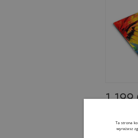
1 199
Sklo za varn
Barevné pap
Ta strona ko
wyrażasz zg