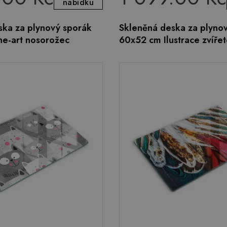
nabídku
ska za plynový sporák
Skleněná deska za plyno
ne-art nosorožec
60x52 cm Ilustrace zvířet