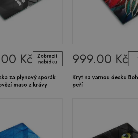
.00 Kč
999.00 Kč
Zobrazit
nabídku
ska za plynový sporák
Kryt na varnou desku Boh
vězí maso z krávy
peří