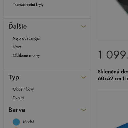
Transparentní kryty
Ďalšie
Nejprodávanější
Nové
1 099
Oblíbené motivy
Skleněná de
Typ
60x52 cm Ho
Obdélníkový
Dvojitý
Barva
Modrá