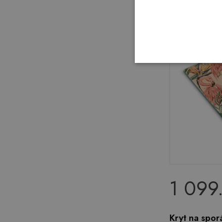
1 099
Kryt na spor