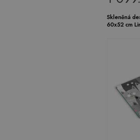
Skleněná de
60x52 cm Li