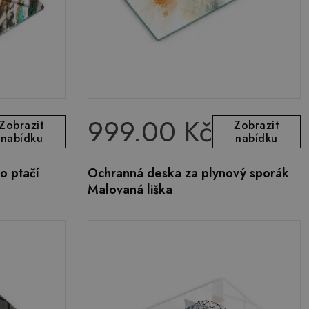
999.00 Kč
Zobrazit
Zobrazit
nabídku
nabídku
o ptačí
Ochranná deska za plynový sporák
Malovaná liška