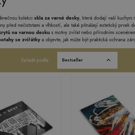
ky
dinečnou kolekci
skla za varné desky
, která dodají vaší kuchyn
ěny před nečistotami a vlhkostí, ale také přinášejí estetický prve
krytů na varnou desku
s motivy zvířat nebo přírodními scenériem
otahy se zvířátky
a objevte, jak může být praktická ochrana zá
Seřadit podle:
Bestseller