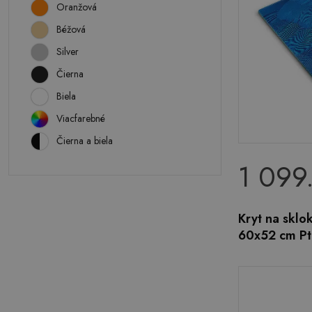
Oranžová
Béžová
Silver
Čierna
Biela
Viacfarebné
Čierna a biela
1 099
Kryt na skl
60x52 cm Pt