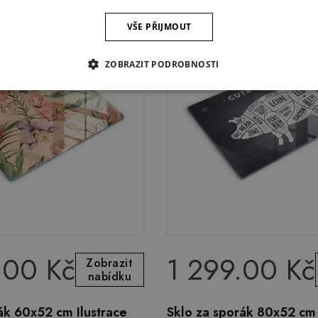
VŠE PŘIJMOUT
ZOBRAZIT PODROBNOSTI
.00 Kč
1 299.00 Kč
Zobrazit
nabídku
ák 60x52 cm Ilustrace
Sklo za sporák 80x52 cm