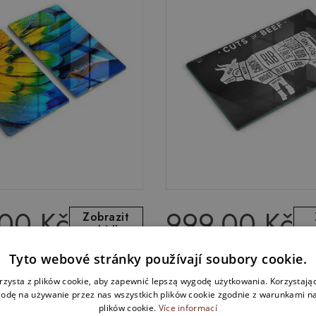
.00 Kč
999.00 Kč
Zobrazit
nabídku
Tyto webové stránky používají soubory cookie.
ou desku 2 sztuki
Ochranná deska za plyno
ouščí peří
Hovězí maso z krávy
rzysta z plików cookie, aby zapewnić lepszą wygodę użytkowania. Korzystając 
odę na używanie przez nas wszystkich plików cookie zgodnie z warunkami nas
plików cookie.
Více informací