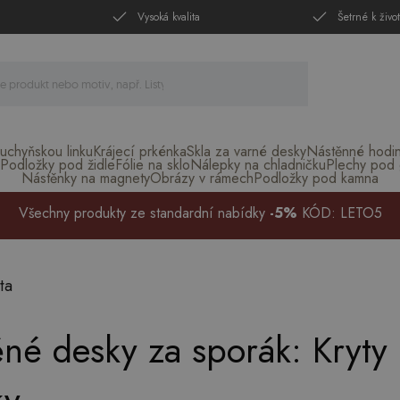
Vysoká kvalita
Šetrné k živo
uchyňskou linku
Krájecí prkénka
Skla za varné desky
Nástěnné hodi
Podložky pod židle
Fólie na sklo
Nálepky na chladničku
Plechy pod g
Nástěnky na magnety
Obrázy v rámech
Podložky pod kamna
Všechny produkty ze standardní nabídky
-5%
KÓD: LETO5
ta
né desky za sporák: Kryty