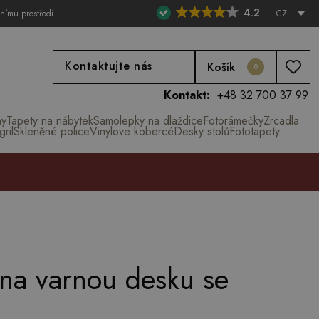
4.2
tnímu prostředí
CZ
Kontaktujte nás
Košík
0
Kontakt:
+48 32 700 37 99
ny
Tapety na nábytek
Samolepky na dlaždice
Fotorámečky
Zrcadla
ril
Skleněné police
Vinylove kobercé
Desky stolů
Fototapety
 na varnou desku se