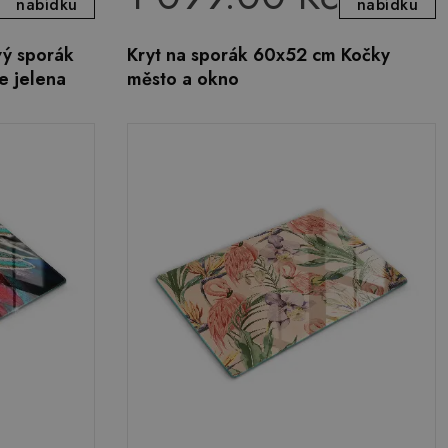
nabídku
nabídku
vý sporák
Kryt na sporák 60x52 cm Kočky
e jelena
město a okno