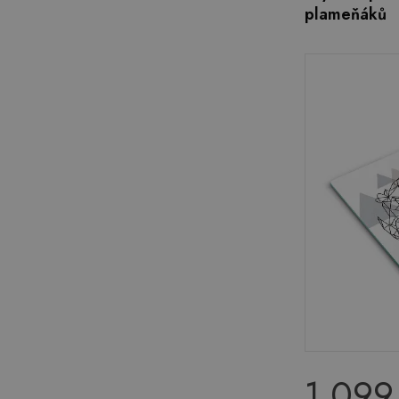
plameňáků
1 099