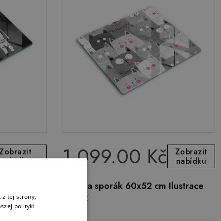
1 099.00 Kč
Zobrazit
Zobrazit
nabídku
nabídku
vý sporák
Sklo za sporák 60x52 cm Ilustrace
koček
z tej strony,
zej polityki