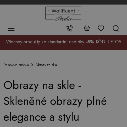
+48
32
700
37
Kontakt:
99
Všechny produkty ze standardní nabídky
-5%
KÓD: LETO5
Obrazy ze skla
Domovská stránka
Obrazy na skle -
Skleněné obrazy plné
elegance a stylu