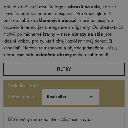
Vítejte v naší exkluzivní kategorii
obrazů na skle
, kde se
umění snoubí s moderním designem. Prozkoumejte naši
pestrou nabídku
skleněných obrazů
, které přinášejí do
každého interiéru jiskru elegance a originality. Od abstraktních
motivů po nádherné krajiny – naše
obrazy na skle
jsou
ideální volbou pro ty, kteří chtějí ozvláštnit svůj domov či
kancelář. Nechte se inspirovat a objevte jedinečnou krásu,
kterou vám naše
skleněné obrazy
mohou nabídnout!
FILTRY
Výsledky: 1389
Seřadit podle:
Bestseller