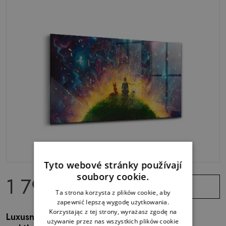
Tyto webové stránky používají
soubory cookie.
1 799.00 Kč
Zobrazit
nabídku
Ta strona korzysta z plików cookie, aby
zapewnić lepszą wygodę użytkowania.
Korzystając z tej strony, wyrażasz zgodę na
Luxusní skleněný obraz Abstraktní ilustrace
używanie przez nas wszystkich plików cookie