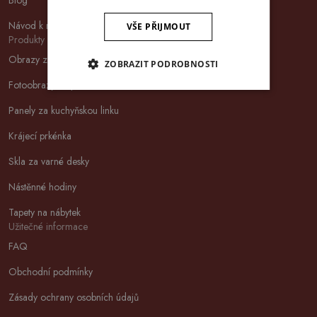
Blog
Návod k montáži
VŠE PŘIJMOUT
Produkty
Obrazy ze skla
ZOBRAZIT PODROBNOSTI
Fotoobrazy na plátně
Panely za kuchyňskou linku
Krájecí prkénka
Skla za varné desky
Nástěnné hodiny
Tapety na nábytek
Užitečné informace
FAQ
Obchodní podmínky
Zásady ochrany osobních údajů