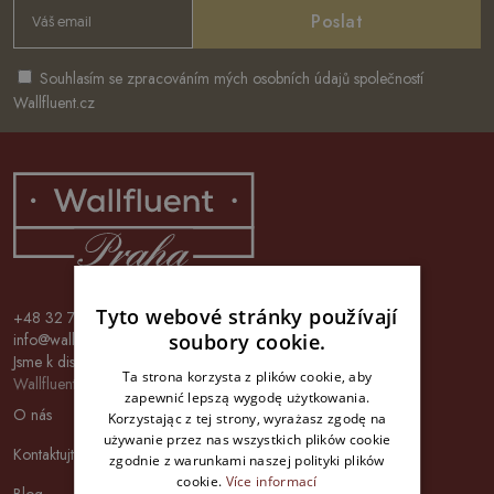
Poslat
Souhlasím se zpracováním mých osobních údajů společností
Wallfluent.cz
Tyto webové stránky používají
+48 32 700 37 99
info@wallfluent.cz
soubory cookie.
Jsme k dispozici Po - Pá 08:00 - 16:00 hod.
Ta strona korzysta z plików cookie, aby
Wallfluent
zapewnić lepszą wygodę użytkowania.
O nás
Korzystając z tej strony, wyrażasz zgodę na
używanie przez nas wszystkich plików cookie
Kontaktujte nás
zgodnie z warunkami naszej polityki plików
cookie.
Více informací