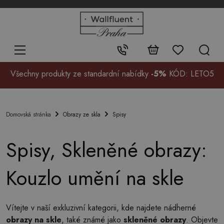
+48
32
700
37
Kontakt:
99
Všechny produkty ze standardní nabídky
-5%
KÓD: LETO5
Obrazy ze skla
Spisy
Domovská stránka
Spisy, Skleněné obrazy:
Kouzlo umění na skle
Vítejte v naší exkluzivní kategorii, kde najdete nádherné
obrazy na skle
, také známé jako
skleněné obrazy
. Objevte