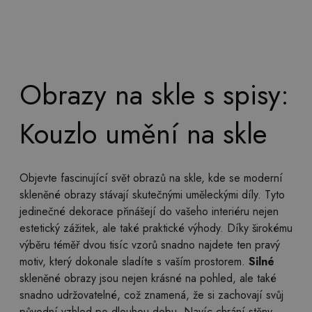
Obrazy na skle s spisy:
Kouzlo umění na skle
Objevte fascinující svět obrazů na skle, kde se moderní
skleněné obrazy stávají skutečnými uměleckými díly. Tyto
jedinečné dekorace přinášejí do vašeho interiéru nejen
estetický zážitek, ale také praktické výhody. Díky širokému
výběru téměř dvou tisíc vzorů snadno najdete ten pravý
motiv, který dokonale sladíte s vaším prostorem.
Silné
skleněné obrazy jsou nejen krásné na pohled, ale také
snadno udržovatelné, což znamená, že si zachovají svůj
původní vzhled po dlouhou dobu. Navíc chrání stěny