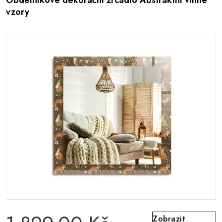
Obdélníkové dekorační zrcadlo Abstraktní vlnité
vzory
Zobrazit