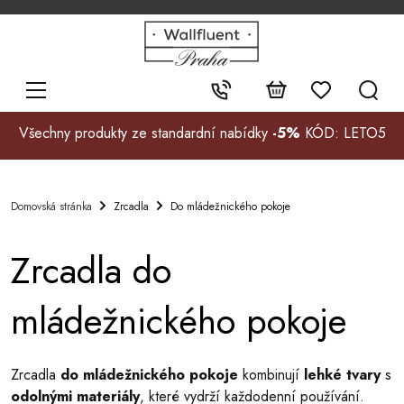
+48
32
700
37
Kontakt:
99
Všechny produkty ze standardní nabídky
-5%
KÓD: LETO5
Zrcadla
Do mládežnického pokoje
Domovská stránka
Zrcadla do
mládežnického pokoje
Zrcadla
do mládežnického pokoje
kombinují
lehké tvary
s
odolnými materiály
, které vydrží každodenní používání.