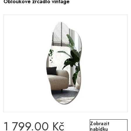
Obloukové zrcadlo vintage
1 799.00 Kč
Zobrazit
nabídku