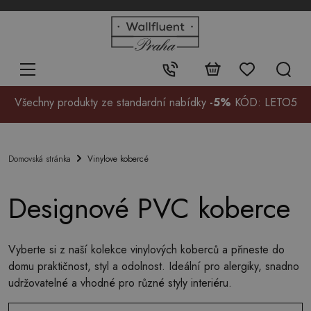
+48
32
700
37
Kontakt:
99
Všechny produkty ze standardní nabídky
-5%
KÓD: LETO5
Vinylove kobercé
Domovská stránka
Designové PVC koberce
Vyberte si z naší kolekce vinylových koberců a přineste do
domu praktičnost, styl a odolnost. Ideální pro alergiky, snadno
udržovatelné a vhodné pro různé styly interiéru.