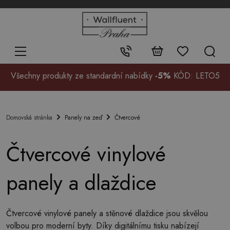
+48
32
700
37
Kontakt:
99
Všechny produkty ze standardní nabídky
-5%
KÓD: LETO5
Panely na zeď
Čtvercové
Domovská stránka
Čtvercové vinylové
panely a dlaždice
Čtvercové vinylové panely a stěnové dlaždice jsou skvělou
volbou pro moderní byty. Díky digitálnímu tisku nabízejí