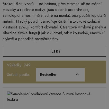
širokou škálu vzorů – od betonu, přes mramor, až po módní
mozaiky a rostlinné motivy. Jsou odolné proti vlhkosti,
samolepicí a nesmírně snadné na montáž bez použití lepidla či
nářadí. Hladký povrch usnadňuje čištění a zvukově izolační
vlastnosti zvyšují komfort obyvatel. Čtvercové vinylové panely a
dlaždice skvěle fungují jak v kuchyni, tak v koupelně, umožňují
stylově a pohodlně proměnit stěny.
FILTRY
Výsledky: 949
Seřadit podle:
Bestseller