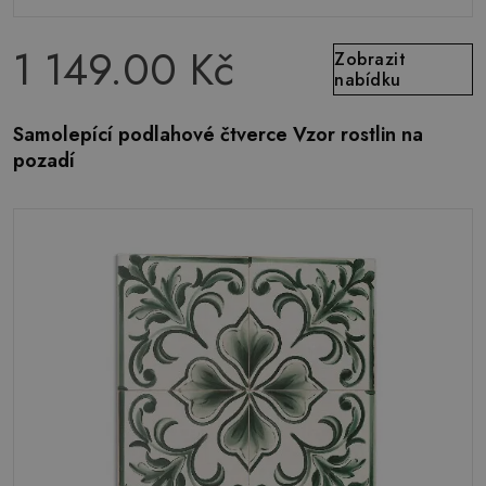
1 149.00 Kč
Zobrazit
nabídku
Samolepící podlahové čtverce Vzor rostlin na
pozadí