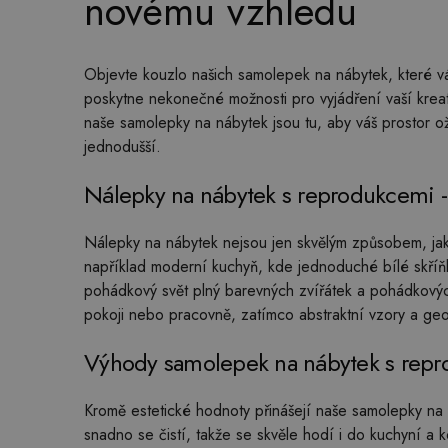
novému vzhledu
Objevte kouzlo našich samolepek na nábytek, které v
poskytne nekonečné možnosti pro vyjádření vaší kreat
naše samolepky na nábytek jsou tu, aby váš prostor o
jednodušší.
Nálepky na nábytek s reprodukcemi -
Nálepky na nábytek nejsou jen skvělým způsobem, jak o
například moderní kuchyň, kde jednoduché bílé skříňk
pohádkový svět plný barevných zvířátek a pohádkový
pokoji nebo pracovně, zatímco abstraktní vzory a ge
Výhody samolepek na nábytek s rep
Kromě estetické hodnoty přinášejí naše samolepky na n
snadno se čistí, takže se skvěle hodí i do kuchyní a 