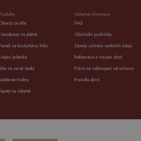
Produkty
Užitečné informace
Obrazy ze skla
FAQ
Fotoobrazy na plátně
Obchodní podmínky
Panely za kuchyňskou linku
Zásady ochrany osobních údajů
Krájecí prkénka
Reklamace a vrácení zbož
Skla za varné desky
Právo na odstoupení od smlouvy
Nástěnné hodiny
Pravidla akční
Tapety na nábytek