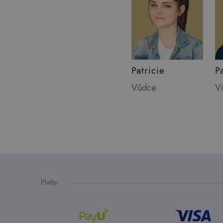
Patricie
P
Vůdce
V
Platby: