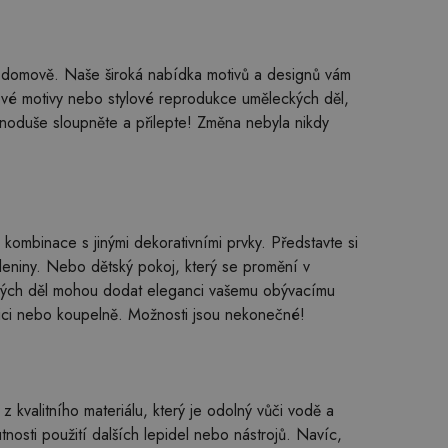
m domově. Naše široká nabídka motivů a designů vám
nové motivy nebo stylové reprodukce uměleckých děl,
dnoduše sloupněte a přilepte! Změna nebyla nikdy
kombinace s jinými dekorativními prvky. Představte si
eleniny. Nebo dětský pokoj, který se promění v
ckých děl mohou dodat eleganci vašemu obývacímu
nici nebo koupelně. Možnosti jsou nekonečné!
kvalitního materiálu, který je odolný vůči vodě a
nosti použití dalších lepidel nebo nástrojů. Navíc,