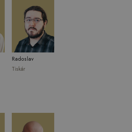
Radoslav
Tiskár