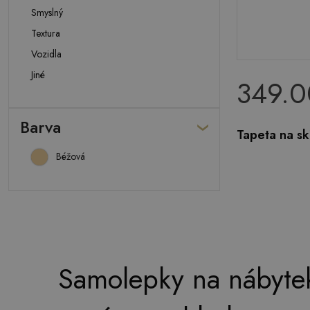
Smyslný
Textura
Vozidla
Jiné
349.0
Barva
Tapeta na sk
Béžová
Samolepky na nábytek