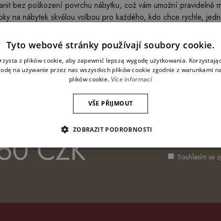
nit bez poškození povrchu nábytku, což vám umožní pravidelně měn
pky na nábytek skvělou volbou pro každého, kdo chce rychle, jedno
Tyto webové stránky používají soubory cookie.
rzysta z plików cookie, aby zapewnić lepszą wygodę użytkowania. Korzystając 
odę na używanie przez nas wszystkich plików cookie zgodnie z warunkami nas
plików cookie.
Více informací
VŠE PŘIJMOUT
u
ZOBRAZIT PODROBNOSTI
 50 CZK
Souhlasím se z