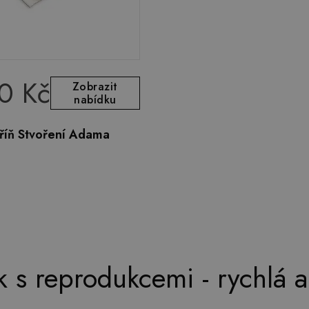
0 Kč
Zobrazit
nabídku
říň Stvoření Adama
 s reprodukcemi - rychlá a