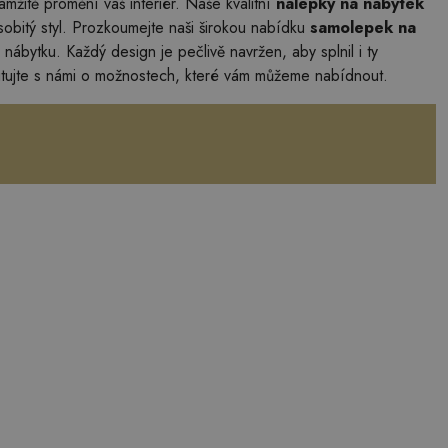
amžitě promění váš interiér. Naše kvalitní
nálepky na nábytek
obitý styl. Prozkoumejte naši širokou nabídku
samolepek na
nábytku. Každý design je pečlivě navržen, aby splnil i ty
utujte s námi o možnostech, které vám můžeme nabídnout.