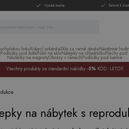
Vysoká kvalita
Šetrné k živo
uchyňskou linku
Krájecí prkénka
Skla za varné desky
Nástěnné hodi
Podložky pod židle
Fólie na sklo
Nálepky na chladničku
Plechy pod g
Nástěnky na magnety
Obrázy v rámech
Podložky pod kamna
Všechny produkty ze standardní nabídky
-5%
KÓD: LETO5
dukce
epky na nábytek s reprodu