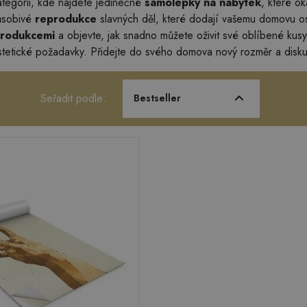
kategorii, kde najdete jedinečné
samolepky na nábytek
, které ok
působivé
reprodukce
slavných děl, které dodají vašemu domovu os
produkcemi
a objevte, jak snadno můžete oživit své oblíbené kusy 
estetické požadavky. Přidejte do svého domova nový rozměr a disk
Seřadit podle:
Bestseller