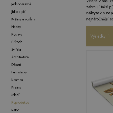
Vítejte v naší 
Jednobarevné
zahrnují také 
Jídlo a pití
nábytek s re
nejnáročnější 
Květiny a rostliny
Nápisy
Postavy
Výsledky: 1
Příroda
Zvířata
Architektura
Dětské
Fantastický
Kosmos
Krajiny
Mládí
Reprodukce
Retro