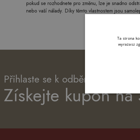
pokud se rozhodnete pro změnu, lze je snadno odstra
nebo vaší nálady. Díky těmto vlastnostem jsou samole
Ta strona ko
wyrażasz zg
Přihlaste se k odběru newsletter
Získejte kupón na