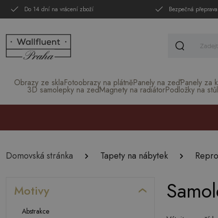
Do 14 dní na vrácení zboží
Bezpečná přeprava
Obrazy ze skla
Fotoobrazy na plátně
Panely na zeď
Panely za k
3D samolepky na zeď
Magnety na radiátor
Podložky na stůl
Domovská stránka
Tapety na nábytek
Repro
Samol
Motivy
Abstrakce