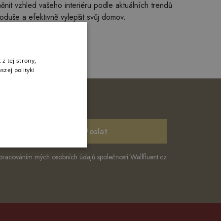
it vzhled vašeho interiéru podle aktuálních trendů
duše a efektivně vylepšit svůj domov.
z tej strony,
zej polityki
Poslat
pracováním mých osobních údajů společností Wallfluent.cz