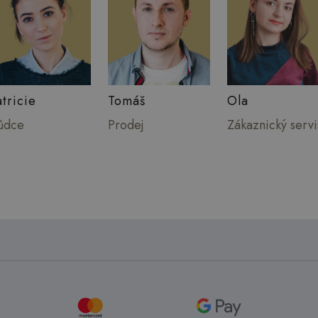
atricie
Tomáš
Ola
ůdce
Prodej
Zákaznický servi