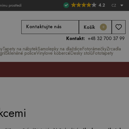
4.2
tnímu prostředí
CZ
Kontaktujte nás
Košík
0
Kontakt:
+48 32 700 37 99
ny
Tapety na nábytek
Samolepky na dlaždice
Fotorámečky
Zrcadla
ril
Skleněné police
Vinylove kobercé
Desky stolů
Fototapety
kcemi