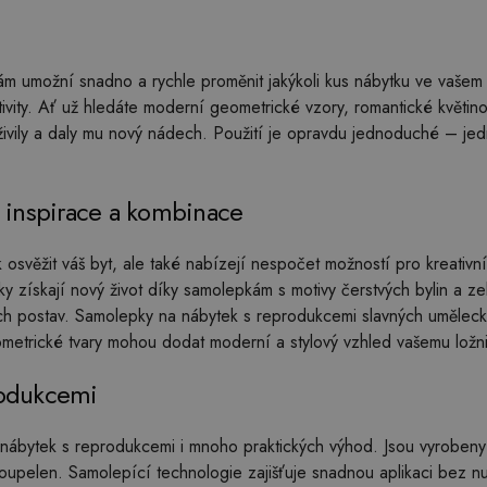
ám umožní snadno a rychle proměnit jakýkoli kus nábytku ve vaše
ivity. Ať už hledáte moderní geometrické vzory, romantické květi
živily a daly mu nový nádech. Použití je opravdu jednoduché – je
 inspirace a kombinace
svěžit váš byt, ale také nabízejí nespočet možností pro kreativní 
y získají nový život díky samolepkám s motivy čerstvých bylin a z
ch postav. Samolepky na nábytek s reprodukcemi slavných uměle
ometrické tvary mohou dodat moderní a stylový vzhled vašemu lož
rodukcemi
ábytek s reprodukcemi i mnoho praktických výhod. Jsou vyrobeny z 
koupelen. Samolepící technologie zajišťuje snadnou aplikaci bez nut