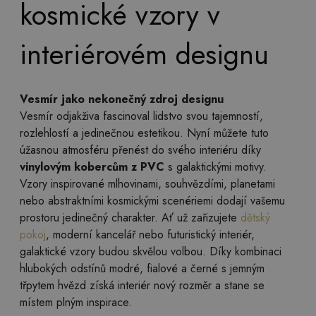
kosmické vzory v
interiérovém designu
Vesmír jako nekonečný zdroj designu
Vesmír odjakživa fascinoval lidstvo svou tajemností,
rozlehlostí a jedinečnou estetikou. Nyní můžete tuto
úžasnou atmosféru přenést do svého interiéru díky
vinylovým kobercům z PVC
s galaktickými motivy.
Vzory inspirované mlhovinami, souhvězdími, planetami
nebo abstraktními kosmickými scenériemi dodají vašemu
prostoru jedinečný charakter. Ať už zařizujete
dětský
pokoj
, moderní kancelář nebo futuristický interiér,
galaktické vzory budou skvělou volbou. Díky kombinaci
hlubokých odstínů modré, fialové a černé s jemným
třpytem hvězd získá interiér nový rozměr a stane se
místem plným inspirace.