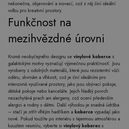
nekonečna, objevování a inovací, což z něj činí ideální
volbu pro kreativní prostory.
Funkčnost na
mezihvězdné úrovni
Kromě neobyčejného designu se
vinylové koberce
s
galaktickými motivy vyznačují výjimečnou praktičností. Jsou
vyrobeny z odolných materiálů, které jsou rezistentní vůči
oděru, skvrnám a vlhkosti, což je činí ideálními pro
intenzivně využívané prostory, jako jsou obývací pokoje,
dětské pokoje nebo kanceláře. Jejich hladký povrch
nezachytává prach ani alergeny, což ocení především
alergici a rodiny s dětmi. Další výhodou je snadná údržba
– stačí je otřít vlhkým hadříkem a
koberce
vypadají jako
nové. Pokud toužíte po interiéru s tajemnou atmosférou a
kouzlem vesmíru, vyberte si
vinylový koberec
s