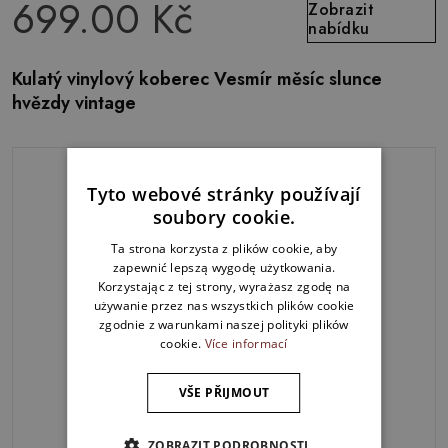
699.00 Kč
Zobrazit
nabídku
Kulatý vinylový koberec Vesmír měsíc slunce
hvězdy vintage
Tyto webové stránky používají
soubory cookie.
Ta strona korzysta z plików cookie, aby
zapewnić lepszą wygodę użytkowania.
Korzystając z tej strony, wyrażasz zgodę na
używanie przez nas wszystkich plików cookie
zgodnie z warunkami naszej polityki plików
cookie.
Více informací
VŠE PŘIJMOUT
ZOBRAZIT PODROBNOSTI