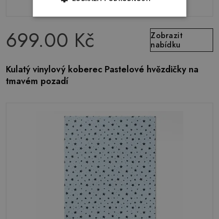
699.00 Kč
Zobrazit
nabídku
Kulatý vinylový koberec Pastelové hvězdičky na
tmavém pozadí