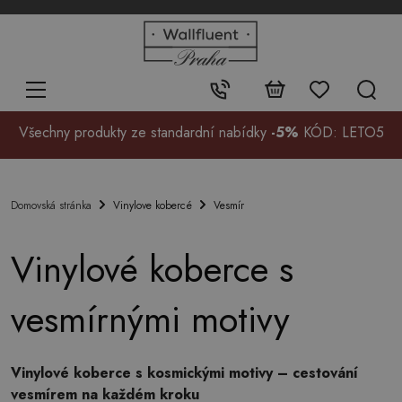
+48
32
700
37
Kontakt:
99
Všechny produkty ze standardní nabídky
-5%
KÓD: LETO5
Vinylove kobercé
Vesmír
Domovská stránka
Vinylové koberce s
vesmírnými motivy
Vinylové koberce s kosmickými motivy – cestování
vesmírem na každém kroku