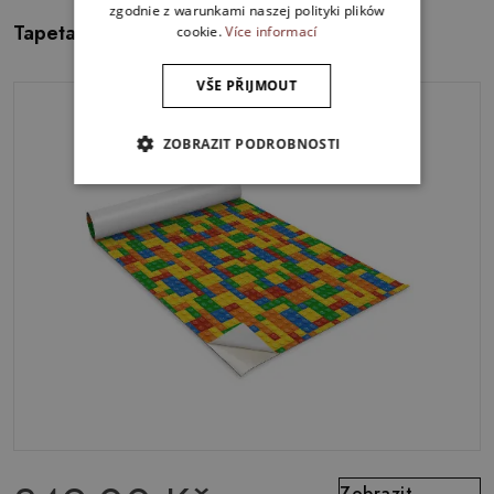
zgodnie z warunkami naszej polityki plików
Tapeta na skříň Roztomilé sovy
cookie.
Více informací
VŠE PŘIJMOUT
ZOBRAZIT PODROBNOSTI
Zobrazit