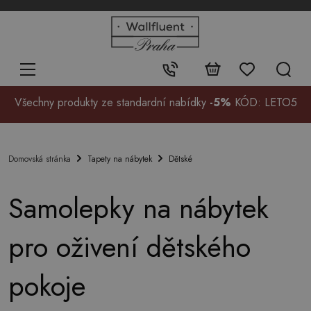
+48
32
700
37
Kontakt:
99
Všechny produkty ze standardní nabídky
-5%
KÓD: LETO5
Tapety na nábytek
Dětské
Domovská stránka
Samolepky na nábytek
pro oživení dětského
pokoje