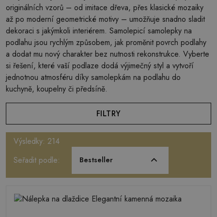
originálních vzorů – od imitace dřeva, přes klasické mozaiky
až po moderní geometrické motivy – umožňuje snadno sladit
dekoraci s jakýmkoli interiérem. Samolepicí samolepky na
podlahu jsou rychlým způsobem, jak proměnit povrch podlahy
a dodat mu nový charakter bez nutnosti rekonstrukce. Vyberte
si řešení, které vaší podlaze dodá výjimečný styl a vytvoří
jednotnou atmosféru díky samolepkám na podlahu do
kuchyně, koupelny či předsíně.
FILTRY
Výsledky: 214
Seřadit podle:
Bestseller