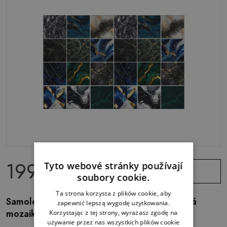
199.00 Kč
Tyto webové stránky používají
Zobrazit
nabídku
soubory cookie.
Ta strona korzysta z plików cookie, aby
Samolepka na dlaždice Elegantní mramorová
zapewnić lepszą wygodę użytkowania.
mozaika
Korzystając z tej strony, wyrażasz zgodę na
używanie przez nas wszystkich plików cookie