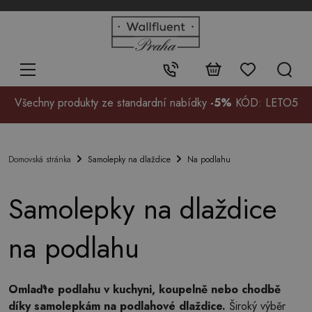
+48
32
700
37
Kontakt:
99
Všechny produkty ze standardní nabídky
-5%
KÓD: LETO5
Samolepky na dlaždice
Na podlahu
Domovská stránka
Samolepky na dlaždice
na podlahu
Omlaďte podlahu v kuchyni, koupelně nebo chodbě
díky samolepkám na podlahové dlaždice.
Široký výběr