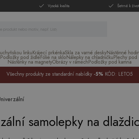
Vysoká kvalita
Šetrné k živo
uchyňskou linku
Krájecí prkénka
Skla za varné desky
Nástěnné hodi
Podložky pod židle
Fólie na sklo
Nálepky na chladničku
Plechy pod g
Nástěnky na magnety
Obrázy v rámech
Podložky pod kamna
Všechny produkty ze standardní nabídky
-5%
KÓD: LETO5
niverzální
zální samolepky na dlaždi