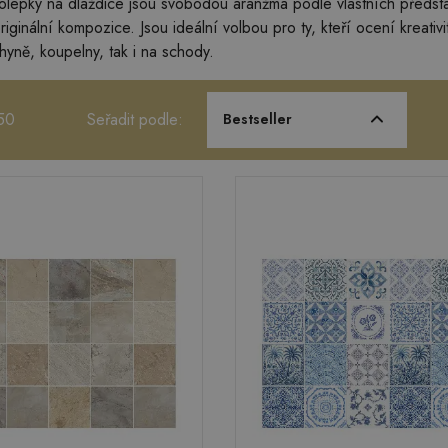
olepky na dlaždice jsou svobodou aranžmá podle vlastních představ.
iginální kompozice. Jsou ideální volbou pro ty, kteří ocení kreati
hyně, koupelny, tak i na schody.
50
Seřadit podle:
Bestseller