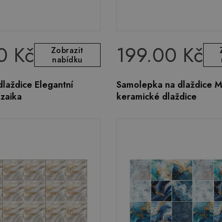
0 Kč
199.00 Kč
Zobrazit
nabídku
laždice Elegantní
Samolepka na dlaždice M
zaika
keramické dlaždice