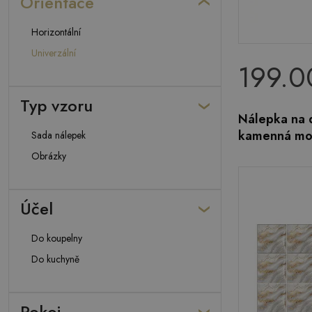
Orientace
Horizontální
Univerzální
199.0
Typ vzoru
Nálepka na d
kamenná mo
Sada nálepek
Obrázky
Účel
Do koupelny
Do kuchyně
Pokoj