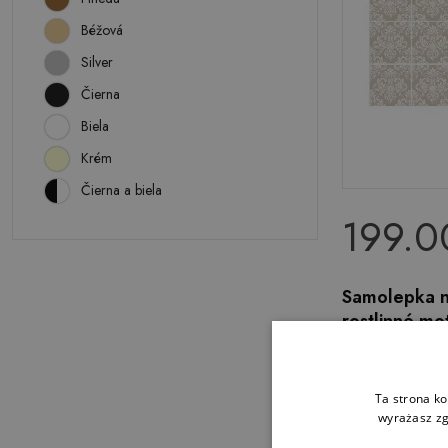
Béžová
Silver
Čierna
Biela
Krém
Čierna a biela
199.0
Samolepka n
rostlinné mo
Ta strona ko
wyrażasz zg