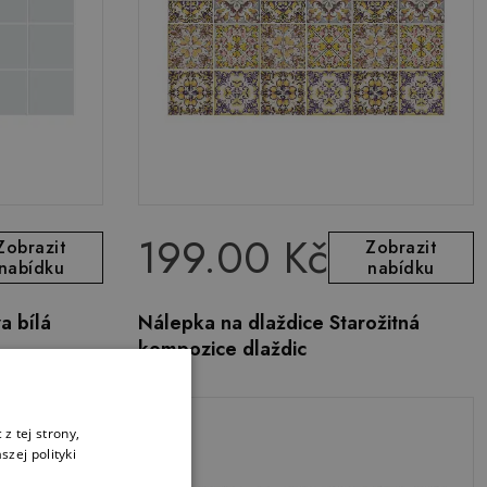
199.00 Kč
Zobrazit
Zobrazit
nabídku
nabídku
a bílá
Nálepka na dlaždice Starožitná
kompozice dlaždic
z tej strony,
zej polityki