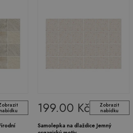
199.00 Kč
Zobrazit
Zobrazit
nabídku
nabídku
írodní
Samolepka na dlaždice Jemný
organický motiv