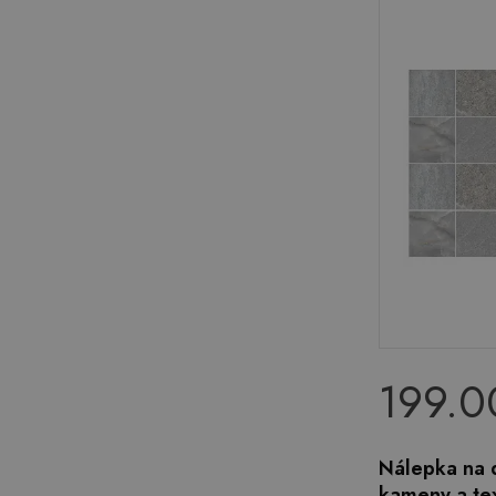
199.0
Nálepka na d
kameny a te