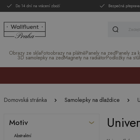
Do 14 dní na vrácení zboží
Bezpečná přeprava
Obrazy ze skla
Fotoobrazy na plátně
Panely na zeď
Panely za k
3D samolepky na zeď
Magnety na radiátor
Podložky na stůl
Domovská stránka
Samolepky na dlaždice
U
Univer
Motiv
Abstraktní