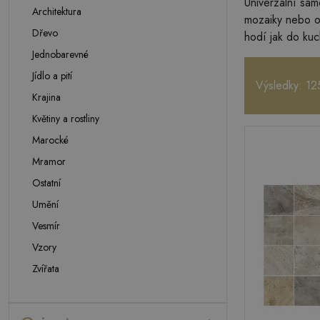
Univerzální sam
Architektura
mozaiky nebo or
Dřevo
hodí jak do kuc
Jednobarevné
Jídlo a pití
Výsledky: 12
Krajina
Květiny a rostliny
Marocké
Mramor
Ostatní
Umění
Vesmír
Vzory
Zvířata