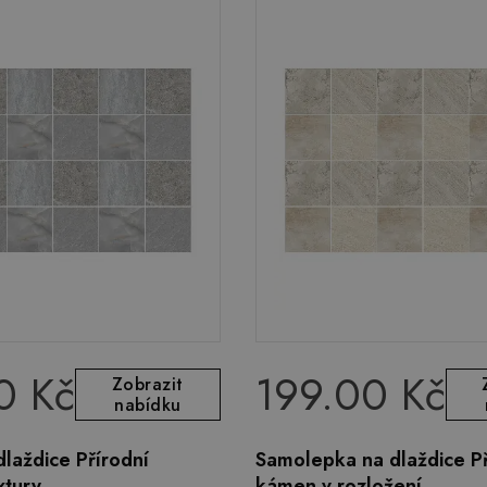
0 Kč
199.00 Kč
Zobrazit
nabídku
laždice Přírodní
Samolepka na dlaždice Př
xtury
kámen v rozložení