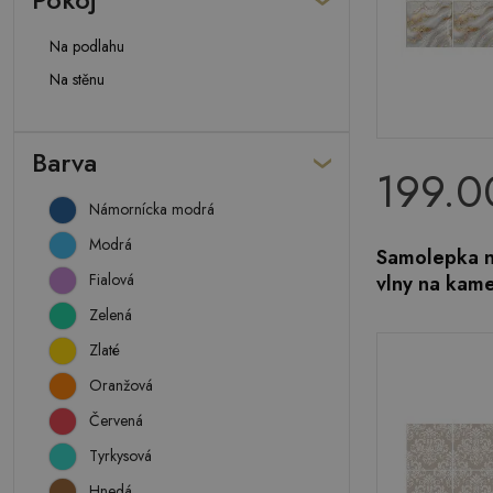
Na podlahu
Na stěnu
Barva
199.0
Námornícka modrá
Modrá
Samolepka n
Fialová
vlny na kame
Zelená
Zlaté
Oranžová
Červená
Tyrkysová
Hnedá