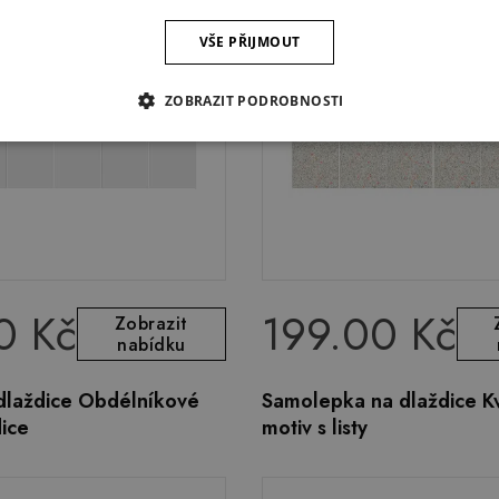
VŠE PŘIJMOUT
ZOBRAZIT PODROBNOSTI
0 Kč
199.00 Kč
Zobrazit
nabídku
dlaždice Obdélníkové
Samolepka na dlaždice K
ice
motiv s listy