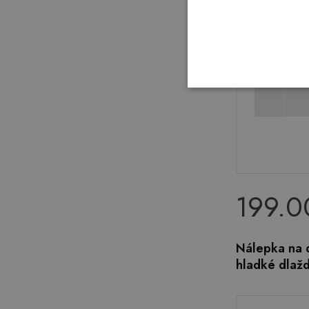
199.0
Nálepka na 
hladké dlažd