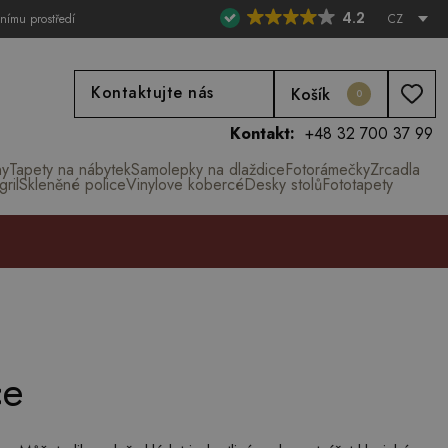
4.2
tnímu prostředí
CZ
Kontaktujte nás
Košík
0
Kontakt:
+48 32 700 37 99
ny
Tapety na nábytek
Samolepky na dlaždice
Fotorámečky
Zrcadla
ril
Skleněné police
Vinylove kobercé
Desky stolů
Fototapety
ce