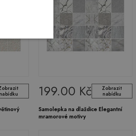
199.00 Kč
Zobrazit
Zobrazit
nabídku
nabídku
větinový
Samolepka na dlaždice Elegantní
mramorové motivy