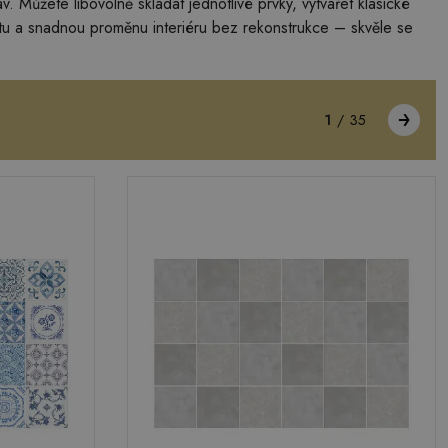
 Můžete libovolně skládat jednotlivé prvky, vytvářet klasické
vitu a snadnou proměnu interiéru bez rekonstrukce – skvěle se
1
/
35