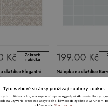
0 Kč
199.00 Kč
Zobrazit
nabídku
a dlaždice Elegantní
Nálepka na dlaždice Barv
tivy
Tyto webové stránky používají soubory cookie.
rzysta z plików cookie, aby zapewnić lepszą wygodę użytkowania. Korzystając 
odę na używanie przez nas wszystkich plików cookie zgodnie z warunkami nas
plików cookie.
Více informací