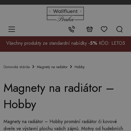
+48
32
700
37
Kontakt:
99
Všechny produkty ze standardní nabídky
-5%
KÓD: LETO5
Magnety na radiátor
Hobby
Domovská stránka
Magnety na radiátor –
Hobby
Magnety na radiátor – Hobby promění radiátor či kovové
dveře ve výstavní plochu vašich zájmů. Motivy od hudebních