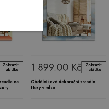
1 899.00 Kč
Zobrazit
Zobrazit
nabídku
nabídku
rcadlo na
Obdélníkové dekorační zrcadlo
zory
Hory v mlze