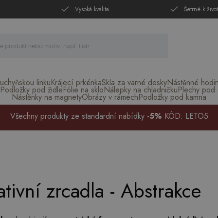
Vysoká kvalita
Šetrné k živo
uchyňskou linku
Krájecí prkénka
Skla za varné desky
Nástěnné hodi
Podložky pod židle
Fólie na sklo
Nálepky na chladničku
Plechy pod g
Nástěnky na magnety
Obrázy v rámech
Podložky pod kamna
Všechny produkty ze standardní nabídky
-5%
KÓD: LETO5
tivní zrcadla - Abstrakce