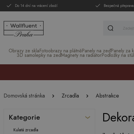
Do 14 dní na vrácení zboží
Bezpečná přeprava
Obrazy ze skla
Fotoobrazy na plátně
Panely na zeď
Panely za k
3D samolepky na zeď
Magnety na radiátor
Podložky na stůl
Domovská stránka
Zrcadla
Abstrakce
Dekora
Kategorie
Kulatá zrcadla