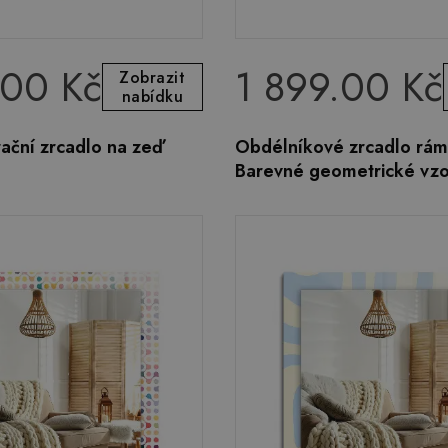
.00 Kč
1 899.00 Kč
Zobrazit
nabídku
ační zrcadlo na zeď
Obdélníkové zrcadlo rám
Barevné geometrické vz