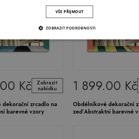
VŠE PŘIJMOUT
ZOBRAZIT PODROBNOSTI
.00 Kč
1 899.00 Kč
Zobrazit
nabídku
 dekorační zrcadlo na
Obdélníkové dekorační z
tní barevné vzory
zeď Abstraktní barevné v