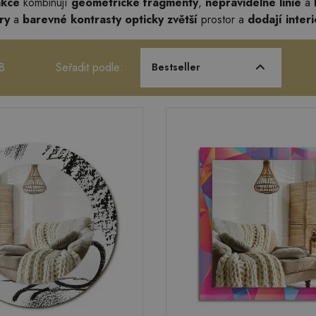
akce
kombinují
geometrické fragmenty
,
nepravidelné linie
a
ry
a
barevné kontrasty
opticky zvětší
prostor a
dodají inter
8
Seřadit podle:
Bestseller