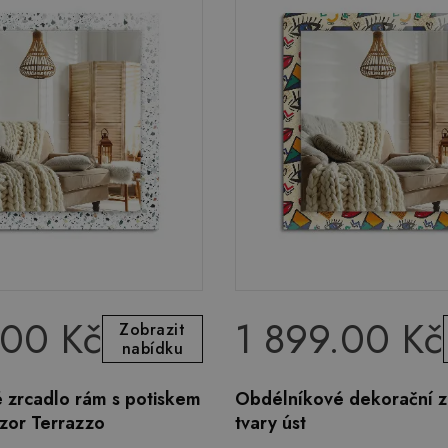
.00 Kč
1 899.00 Kč
Zobrazit
nabídku
 zrcadlo rám s potiskem
Obdélníkové dekorační z
zor Terrazzo
tvary úst