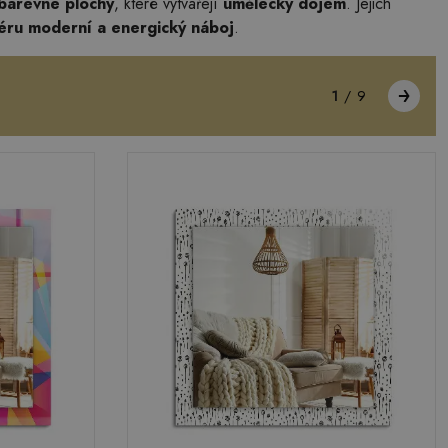
barevné plochy
, které vytvářejí
umělecký dojem
. Jejich
iéru
moderní a energický náboj
.
1
/
9