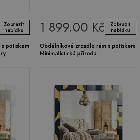
1 899.00 Kč
Zobrazit
Zobrazit
nabídku
nabídku
 s potiskem
Obdélníkové zrcadlo rám s potiskem
ory
Minimalistická příroda