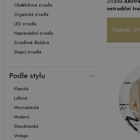
Zrcadla
Abstr
Obdélníková zrcadla
netradiční tva
Organická zrcadla
LED zrcadla
Výsledky: 29
Nepravidelná zrcadla
Zrcadlové dlaždice
Stojací zrcadla
Podle stylu
Klasická
Loftová
Minimalistická
Moderní
Skandinávská
Vintage