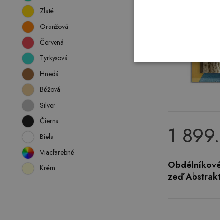
Zlaté
Oranžová
Červená
Tyrkysová
Hnedá
Béžová
Silver
Čierna
1 899
Biela
Viacfarebné
Obdélníkové
Krém
zeď Abstrak