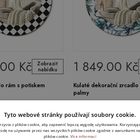
.00 Kč
1 849.00 Kč
Zobrazit
nabídku
lo rám s potiskem
Kulaté dekorační zrcadl
palmy
Tyto webové stránky používají soubory cookie.
rzysta z plików cookie, aby zapewnić lepszą wygodę użytkowania. Korzystając 
odę na używanie przez nas wszystkich plików cookie zgodnie z warunkami nas
plików cookie.
Více informací