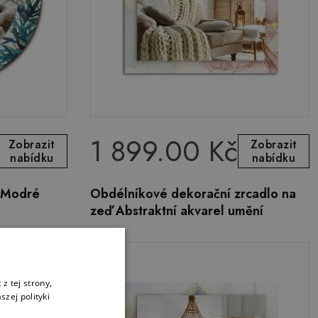
1 899.00 Kč
Zobrazit
Zobrazit
nabídku
nabídku
o Modré
Obdélníkové dekorační zrcadlo na
zeď Abstraktní akvarel umění
z tej strony,
zej polityki