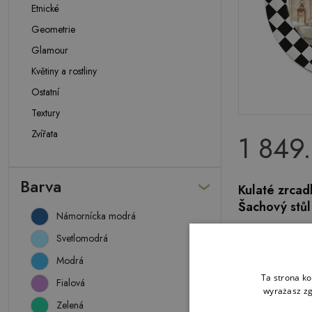
Etnické
Geometrie
Glamour
Květiny a rostliny
Ostatní
Textury
Zvířata
1 849
Barva
Kulaté zrcad
Šachový stůl
Námornícka modrá
Svetlomodrá
Modrá
Ta strona ko
Fialová
wyrażasz zg
Zelená