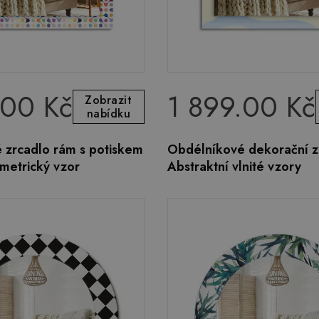
.00 Kč
1 899.00 Kč
Zobrazit
nabídku
 zrcadlo rám s potiskem
Obdélníkové dekorační z
metrický vzor
Abstraktní vlnité vzory