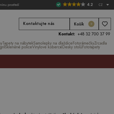
4.2
tnímu prostředí
CZ
Kontaktujte nás
Košík
0
Kontakt:
+48 32 700 37 99
ny
Tapety na nábytek
Samolepky na dlaždice
Fotorámečky
Zrcadla
ril
Skleněné police
Vinylove kobercé
Desky stolů
Fototapety