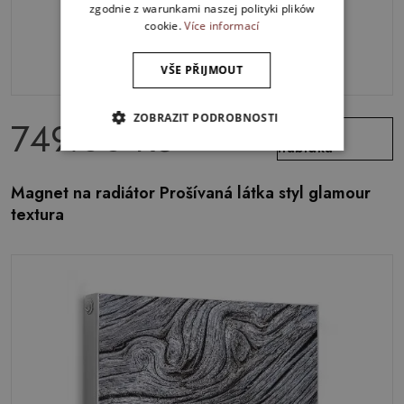
zgodnie z warunkami naszej polityki plików
cookie.
Více informací
VŠE PŘIJMOUT
ZOBRAZIT PODROBNOSTI
749.00 Kč
Zobrazit
nabídku
Magnet na radiátor Prošívaná látka styl glamour
textura