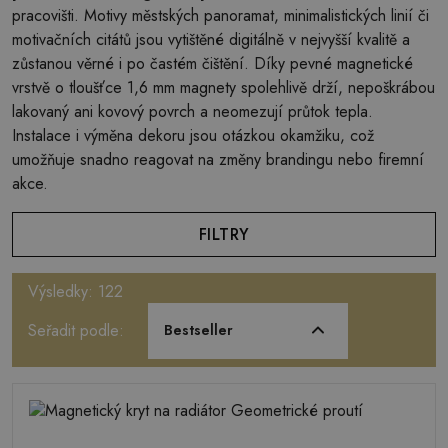
pracovišti. Motivy městských panoramat, minimalistických linií či
motivačních citátů jsou vytištěné digitálně v nejvyšší kvalitě a
zůstanou věrné i po častém čištění. Díky pevné magnetické
vrstvě o tloušťce 1,6 mm magnety spolehlivě drží, nepoškrábou
lakovaný ani kovový povrch a neomezují průtok tepla.
Instalace i výměna dekoru jsou otázkou okamžiku, což
umožňuje snadno reagovat na změny brandingu nebo firemní
akce.
FILTRY
Výsledky: 122
Seřadit podle:
Bestseller