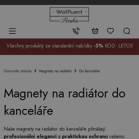
+48
32
700
37
Kontakt:
99
Všechny produkty ze standardní nabídky
-5%
KÓD: LETO5
Magnety na radiátor
Do kanceláře
Domovská stránka
Magnety na radiátor do
kanceláře
Naše magnety na radiátor do kanceláře přinášejí
profesionální eleganci
a
praktickou ochranu
vašemu