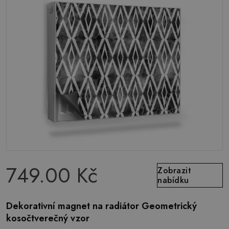
749.00 Kč
Zobrazit
nabídku
Dekorativní magnet na radiátor Geometrický
kosočtverečný vzor