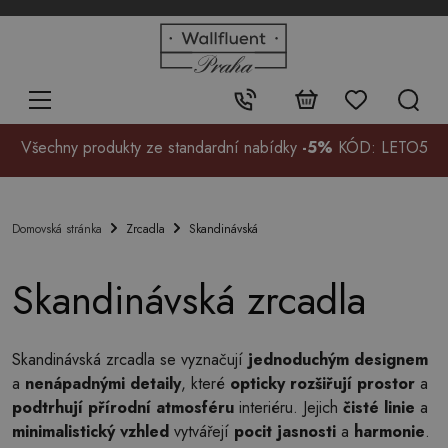
+48
32
700
37
Kontakt:
99
Všechny produkty ze standardní nabídky
-5%
KÓD: LETO5
Zrcadla
Skandinávská
Domovská stránka
Skandinávská zrcadla
Skandinávská zrcadla se vyznačují
jednoduchým designem
a
nenápadnými detaily
, které
opticky rozšiřují prostor
a
podtrhují přírodní atmosféru
interiéru. Jejich
čisté linie
a
minimalistický vzhled
vytvářejí
pocit jasnosti
a
harmonie
.