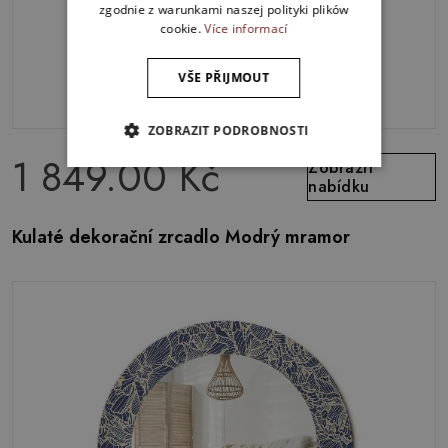
zgodnie z warunkami naszej polityki plików
cookie.
Více informací
VŠE PŘIJMOUT
ZOBRAZIT PODROBNOSTI
1 849.00 Kč
Zobrazit
nabídku
Kulaté dekorační zrcadlo Modrý mramor