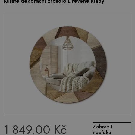
Kulaté dekorační zrcadlo Dřevěné klády
1 849.00 Kč
Zobrazit
nabídku