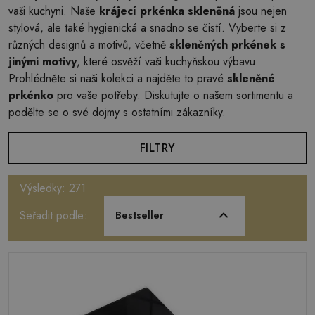
vaši kuchyni. Naše
krájecí prkénka skleněná
jsou nejen
stylová, ale také hygienická a snadno se čistí. Vyberte si z
různých designů a motivů, včetně
skleněných prkének s
jinými motivy
, které osvěží vaši kuchyňskou výbavu.
Prohlédněte si naši kolekci a najděte to pravé
skleněné
prkénko
pro vaše potřeby. Diskutujte o našem sortimentu a
podělte se o své dojmy s ostatními zákazníky.
FILTRY
Výsledky: 271
Seřadit podle:
Bestseller