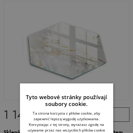
Tyto webové stránky používají
soubory cookie.
1 149.00 Kč
Zobrazit
Ta strona korzysta z plików cookie, aby
nabídku
zapewnić lepszą wygodę użytkowania.
Korzystając z tej strony, wyrażasz zgodę na
używanie przez nas wszystkich plików cookie
Skleněná krájecí deska Světlý mramor se zlatem