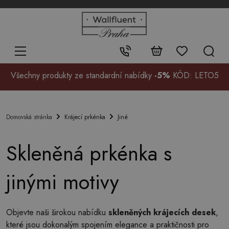
+48
32
700
37
Kontakt:
99
Všechny produkty ze standardní nabídky
-5%
KÓD: LETO5
Krájecí prkénka
Jiné
Domovská stránka
Skleněná prkénka s
jinými motivy
Objevte naši širokou nabídku
skleněných krájecích desek
,
které jsou dokonalým spojením elegance a praktičnosti pro